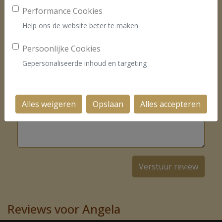
Performance Cookies
Kies rating
Help ons de website beter te maken
1
2
3
4
5
Persoonlijke Cookies
Gepersonaliseerde inhoud en targeting
Review
Alles weigeren
Opslaan
Alles accepteren
Reviews voor Angela