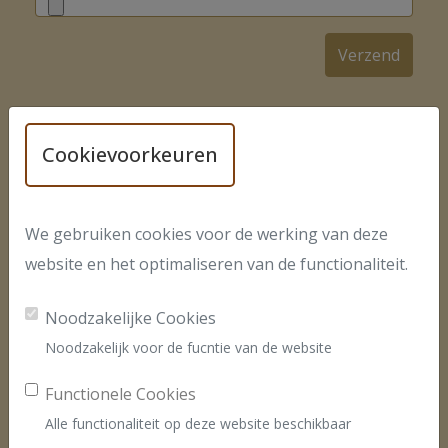
U OVER ONS
Cookievoorkeuren
Schrijf review
We gebruiken cookies voor de werking van deze
Je naam
website en het optimaliseren van de functionaliteit.
Noodzakelijke Cookies
Kies consulent
* (optioneel)
Noodzakelijk voor de fucntie van de website
Als je geen consulent selecteert, schrijf je een review voor
Functionele Cookies
de hele site.
Alle functionaliteit op deze website beschikbaar