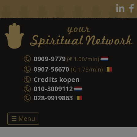
0909-9779
(€ 1.00/min)
0907-56670
(€ 1.75/min)
Credits kopen
010-3009112
028-9919863
☰