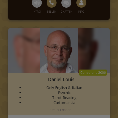
mensen helpen bij het verwijderen van vloeken en
bescherming bieden tegen negatieve energie.
2006
Daniel Louis
Only English & Italian
Psychic
Tarot Reading
Cartomanzia
Veggente
Sibille
Hi, I’m an Italian Psychic and Medium my name