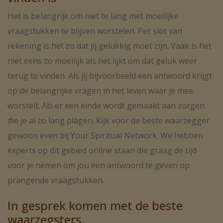
haar begeleiding bijdragen aan meer vertrouwen en
Het is belangrijk om niet te lang met moeilijke
zelfinzicht.
Birçok danışanım düzenli olarak yapılan dua ve
enerji çalışmaları sonrasında daha sakin,
vraagstukken te blijven worstelen. Per slot van
Haar consulten zijn erop gericht om je dichter bij
huzurlu ve dengeli hissettiğini belirtmektedir.
jezelf en jouw innerlijke wijsheid te brengen.
rekening is het zo dat jij gelukkig moet zijn. Vaak is het
Neden Medyum Sükeyna?
niet eens zo moeilijk als het lijkt om dat geluk weer
Foto Reading bij Medium Lieve
Danışanlarımın beni tercih etme nedenlerinden
terug te vinden. Als jij bijvoorbeeld een antwoord krijgt
Een bijzondere specialisatie van Medium Lieve is de
bazıları şunlardır:
op de belangrijke vragen in het leven waar je mee
foto reading. Tijdens een foto reading stemt zij zich
af op de energie van de persoon op de foto en
Kahve falı ve su falı uzmanlığı
worstelt. Als er een einde wordt gemaakt aan zorgen
ontvangt zij intuïtieve indrukken en inzichten.
Fotoğraf analizi hizmeti
die je al zo lang plagen. Kijk voor de beste waarzegger
Een foto reading kan worden aangevraagd voor:
gewoon even bij Your Spiritual Network. We hebben
Spiritüel danışmanlık
Liefdesvragen
experts op dit gebied online staan die graag de tijd
Yaşam koçluğu desteği
Relatie-inzichten
Familiebanden
voor je nemen om jou een antwoord te geven op
Şifalı dualar ile manevi rehberlik
Spirituele vraagstukken
prangende vraagstukken.
Aşk ve ilişki sorunlarında destek
In gesprek komen met de beste
Samimi ve g
waarzegsters