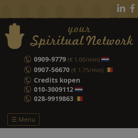
0909-9779
(€ 1.00/min)
0907-56670
(€ 1.75/min)
Credits kopen
010-3009112
028-9919863
☰