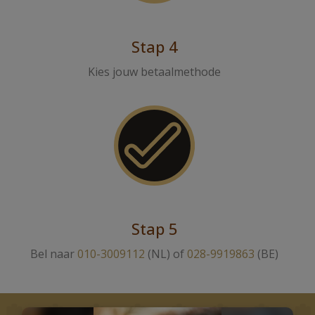
Stap 4
Kies jouw betaalmethode
Stap 5
Bel naar
010-3009112
(NL) of
028-9919863
(BE)