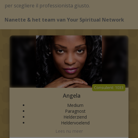
per scegliere il professionista giusto.
Nanette & het team van Your Spiritual Network
1033
Angela
Medium
Paragnost
Helderziend
Heldervoelend
Motivatie: Veelzijdig TopMedium zeer hoogsensitief