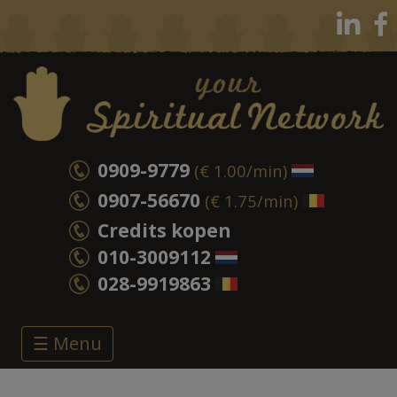
0909-9779
(€ 1.00/min)
0907-56670
(€ 1.75/min)
Credits kopen
010-3009112
028-9919863
☰