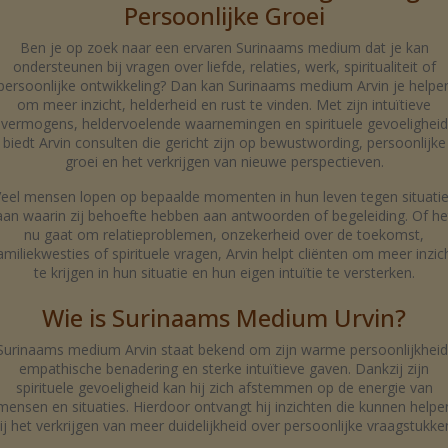
Persoonlijke Groei
Ben je op zoek naar een ervaren Surinaams medium dat je kan
ondersteunen bij vragen over liefde, relaties, werk, spiritualiteit of
persoonlijke ontwikkeling? Dan kan Surinaams medium Arvin je helpe
om meer inzicht, helderheid en rust te vinden. Met zijn intuïtieve
vermogens, heldervoelende waarnemingen en spirituele gevoeligheid
biedt Arvin consulten die gericht zijn op bewustwording, persoonlijke
groei en het verkrijgen van nieuwe perspectieven.
eel mensen lopen op bepaalde momenten in hun leven tegen situati
aan waarin zij behoefte hebben aan antwoorden of begeleiding. Of he
nu gaat om relatieproblemen, onzekerheid over de toekomst,
amiliekwesties of spirituele vragen, Arvin helpt cliënten om meer inzic
te krijgen in hun situatie en hun eigen intuïtie te versterken.
Wie is Surinaams Medium Urvin?
Surinaams medium Arvin staat bekend om zijn warme persoonlijkheid
empathische benadering en sterke intuïtieve gaven. Dankzij zijn
spirituele gevoeligheid kan hij zich afstemmen op de energie van
mensen en situaties. Hierdoor ontvangt hij inzichten die kunnen helpe
ij het verkrijgen van meer duidelijkheid over persoonlijke vraagstukke