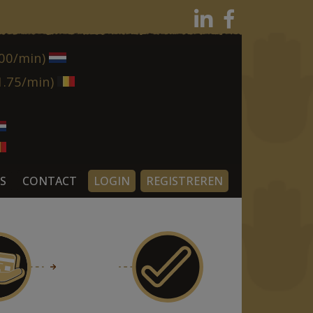
.00/min)
1.75/min)
n
S
CONTACT
LOGIN
REGISTREREN