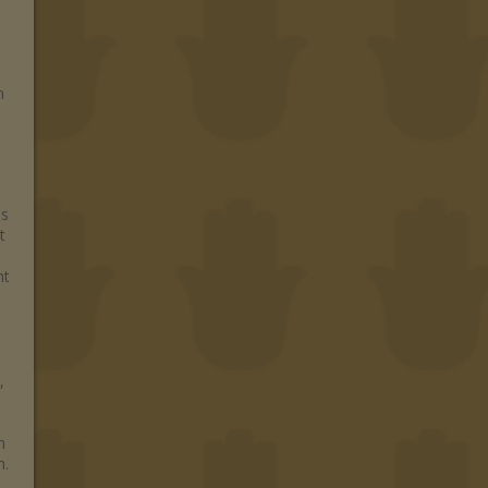
n
es
t
ht
,
n
n.