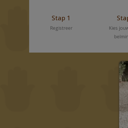
Stap 1
Sta
Registreer
Kies jou
belmi