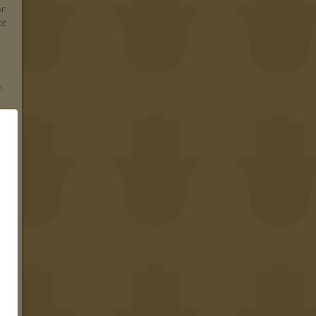
or
ze
.
en