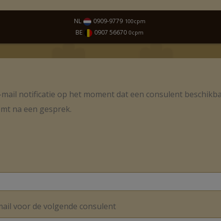
NL
0909-9779
100
cpm
BE
0907 56670
0
cpm
e-mail notificatie op het moment dat een consulent beschikb
omt na een gesprek.
mail voor de volgende consulent