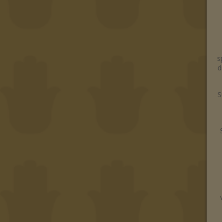
s
d
S