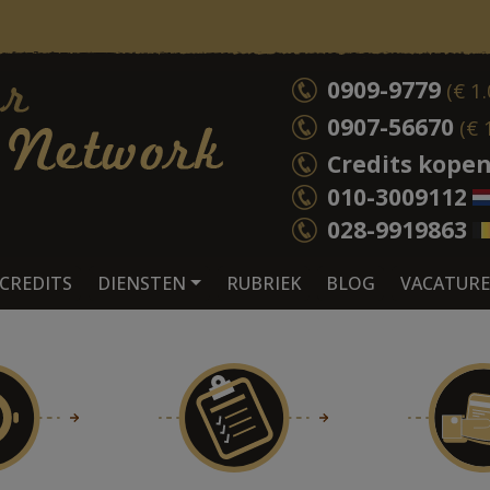
0909-9779
(€ 1
0907-56670
(€ 
Credits kope
010-3009112
028-9919863
CREDITS
DIENSTEN
RUBRIEK
BLOG
VACATURE