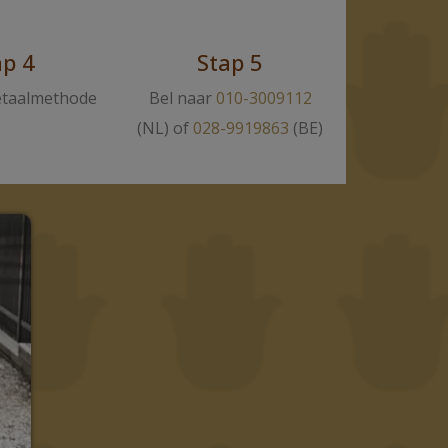
ap 4
Stap 5
etaalmethode
Bel naar
010-3009112
(NL) of
028-9919863
(BE)