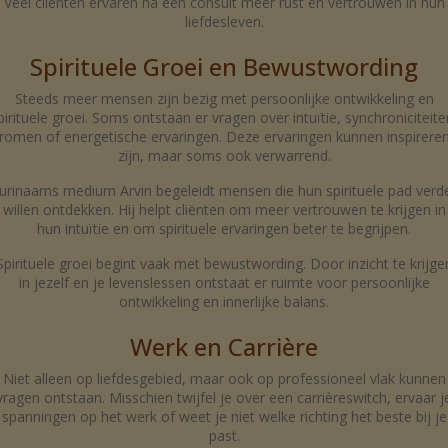
Veel cliënten ervaren na een consult meer rust en vertrouwen in hun
liefdesleven.
Spirituele Groei en Bewustwording
Steeds meer mensen zijn bezig met persoonlijke ontwikkeling en
pirituele groei. Soms ontstaan er vragen over intuïtie, synchroniciteite
romen of energetische ervaringen. Deze ervaringen kunnen inspirere
zijn, maar soms ook verwarrend.
urinaams medium Arvin begeleidt mensen die hun spirituele pad verd
willen ontdekken. Hij helpt cliënten om meer vertrouwen te krijgen in
hun intuïtie en om spirituele ervaringen beter te begrijpen.
Spirituele groei begint vaak met bewustwording. Door inzicht te krijge
in jezelf en je levenslessen ontstaat er ruimte voor persoonlijke
ontwikkeling en innerlijke balans.
Werk en Carrière
Niet alleen op liefdesgebied, maar ook op professioneel vlak kunnen
vragen ontstaan. Misschien twijfel je over een carrièreswitch, ervaar j
spanningen op het werk of weet je niet welke richting het beste bij je
past.