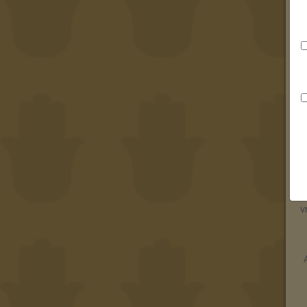
D
R
v