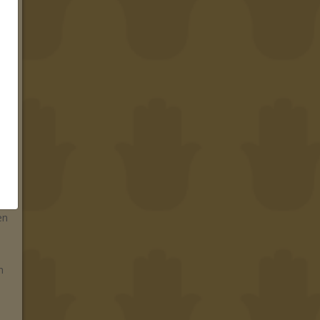
en
e
lt
r
n
en
m