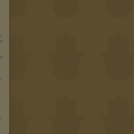
n,
nd
er
n
e