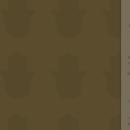
V
f
b