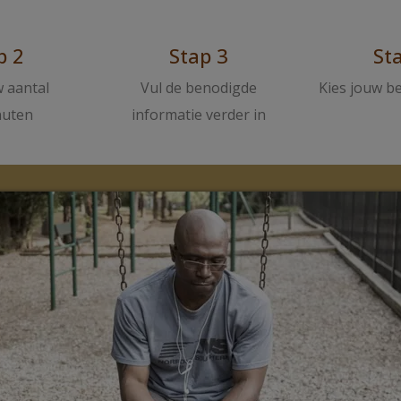
p 2
Stap 3
St
w aantal
Vul de benodigde
Kies jouw b
nuten
informatie verder in