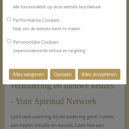
Alle functionaliteit op deze website beschikbaar
Performance Cookies
Help ons de website beter te maken
Persoonlijke Cookies
27-07-2026
Gepersonaliseerde inhoud en targeting
Spirituele coaching bij
Alles weigeren
Opslaan
Alles accepteren
verandering en nieuwe keuzes
- Your Spiritual Network
Spirituele coaching bij verandering geeft ruimte
aan twijfel, intuïtie en keuzes. Lees hoe een