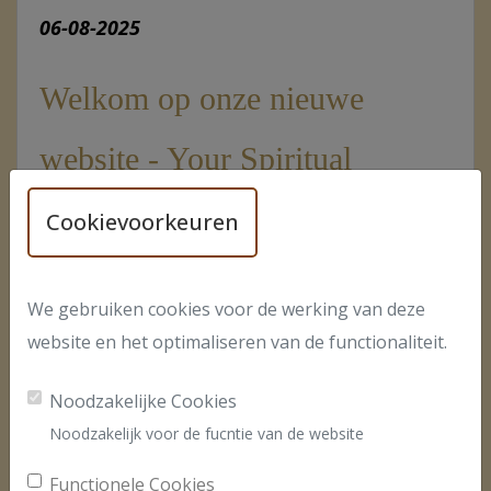
06-08-2025
Welkom op onze nieuwe
website - Your Spiritual
Network
Cookievoorkeuren
Ontdek de Nieuwe Website van Your Spiritual
We gebruiken cookies voor de werking van deze
Network. Nu met Gratis SMS-Alerts en
website en het optimaliseren van de functionaliteit.
Chatfuncties
Noodzakelijke Cookies
Lees meer
Noodzakelijk voor de fucntie van de website
Functionele Cookies