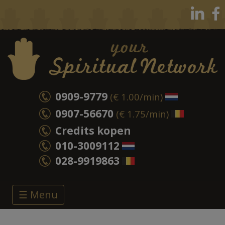
0909-9779
(€ 1.00/min)
0907-56670
(€ 1.75/min)
Credits kopen
010-3009112
028-9919863
☰