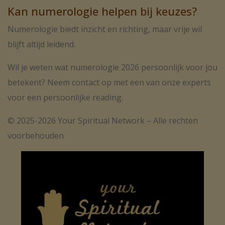
Kan numerologie helpen bij keuzes?
Numerologie biedt inzicht en richting, maar vrije wil
blijft altijd leidend.
Wil je weten wat numerologie 2026 persoonlijk voor jou
betekent? Neem contact op met een van onze experts
voor een persoonlijke reading.
© 2025-2026 Your Spiritual Network – Alle rechten
voorbehouden